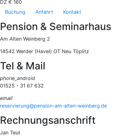
DZ €
160
Navigation überspringen
Buchung
Anfahrt
Kontakt
Pension & Seminarhaus
Am Alten Weinberg 2
14542 Werder (Havel) OT Neu Töplitz
Tel & Mail
phone_android
01525 - 31 67 632
email
reservierung@pension-am-alten-weinberg.de
Rechnungsanschrift
Jan Teut